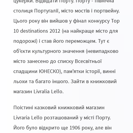
цукерки. Відвідати Порту. Порту - північна
столиця Португалії, місто мостів і портвейну.
Цього року він вийшов у фінал конкурсу Top
10 destinations 2012 (на найкраще місто для
подорожі) і став його переможцем. Тут є
об'єкти культурного значення (невипадково
місто занесено до списку Всесвітньої
спадщини ЮНЕСКО), пам'ятки історії, винні
льохи та багато іншого. Зайти в книжковий
магазин Livralia Lello.
Поістині казковий книжковий магазин
Livraria Lello розташований у місті Порту.
Його було відкрито ще 1906 року, але він