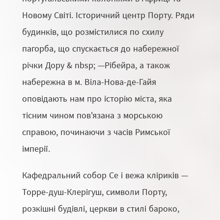
Новому Світі. Історичний центр Порту. Ряди
будинків, що розмістилися по схилу
пагорба, що спускається до набережної
річки Дору & nbsp; —Рібейра, а також
набережна в м. Віла-Нова-де-Гайя
оповідають нам про історію міста, яка
тісним чином пов'язана з морською
справою, починаючи з часів Римської
імперії.
Кафедральний собор Се і вежа кліриків —
Торре-душ-Клерігуш, символи Порту,
розкішні будівлі, церкви в стилі бароко,