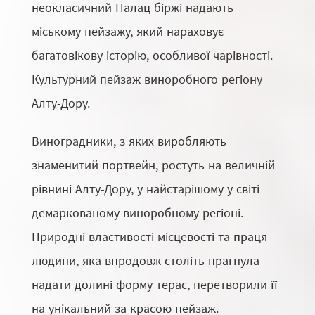
неокласичний Палац біржі надають
міському пейзажу, який нараховує
багатовікову історію, особливої чарівності.
Культурний пейзаж виноробного регіону
Алту-Дору.
Виноградники, з яких виробляють
знаменитий портвейн, ростуть на величній
рівнині Алту-Дору, у найстарішому у світі
демаркованому виноробному регіоні.
Природні властивості місцевості та праця
людини, яка впродовж століть прагнула
надати долині форму терас, перетворили її
на унікальний за красою пейзаж.