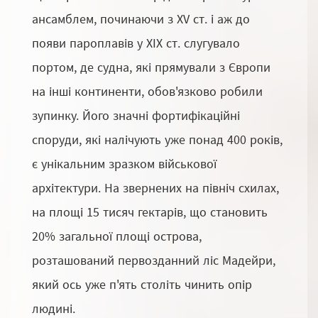
ансамблем, починаючи з XV ст. і аж до
появи пароплавів у XIX ст. слугувало
портом, де судна, які прямували з Європи
на інші континенти, обов'язково робили
зупинку. Його значні фортифікаційні
споруди, які налічують уже понад 400 років,
є унікальним зразком військової
архітектури. На звернених на північ схилах,
на площі 15 тисяч гектарів, що становить
20% загальної площі острова,
розташований первозданний ліс Мадейри,
який ось уже п'ять століть чинить опір
людині.