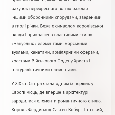
рахунок перехресного вогню разом з
іншими оборонними спорудами, зведеними
в гирлі річки. Вежа є символом королівської
влади і прикрашена властивими стилю
«мануеліно» елементами: морськими
вузлами, канатами, армілярними сферами,
хрестами Військового Ордену Христа і
натуралістичними елементами.
У XIX ст. Сінтра стала одним із перших у
Європі місць, де вперше в архітектурі
зародилися елементи романтичного стилю.
Король Фердинанд Саксен-Кобург-Готський,