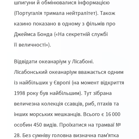
шпигуни й обмінювалися інформацією
(Португалія тримала нейтралітет). Також
казино показано в одному з фільмів про
Джеймса Бонда («На секретній службі
її величності»).
Відвідати океанаріум у Лісабоні.
Лісабонський океанаріум вважається одним
із найбільших у Європі (на момент відкриття
1998 року був найбільшим). Тут зібрана
величезна колекція ссавців, риб, птахів та
інших морських мешканців. Всього є 16 000
особин 450 видів. Проїхатися на трамваї №
28. Без сумніву головна визначна пам'ятка