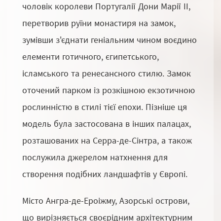
чоловік королеви Португалії Дони Марії II,
перетворив руїни монастиря на замок,
зумівши з'єднати геніальним чином воєдино
елементи готичного, єгипетського,
ісламського та ренесансного стилю. Замок
оточений парком із розкішною екзотичною
рослинністю в стилі тієї епохи. Пізніше ця
модель була застосована в інших палацах,
розташованих на Серра-де-Сінтра, а також
послужила джерелом натхнення для
створення подібних ландшафтів у Європі.
Місто Ангра-де-Ероіжму, Азорські острови,
що вирізняється своєрідним архітектурним