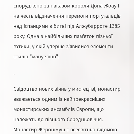
споруджено за наказом короля Дона Жоау I
на честь відзначення перемоги португальців
над іспанцями в битві під Алжубарроте 1385
року. Одна з найбільших пам'яток пізньої
готики, у якій уперше з'явилися елементи
стилю "мануеліно".
.
Свідоцтво нових віянь у мистецтві, монастир
вважається одним із найпрекрасніших
монастирських ансамблів Європи, що
належать до пізнього Середньовіччя.
Монастир Жеронімуш є всесвітньо відомою