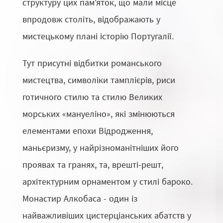
структуру цих пам'яток, що мали місце
впродовж століть, відображають у
мистецькому плані історію Португалії.
Тут присутні відбитки романського
мистецтва, символіки тамплієрів, риси
готичного стилю та стилю Великих
морських «мануеліно», які змінюються
елементами епохи Відродження,
маньєризму, у найрізноманітніших його
проявах та гранях, та, врешті-решт,
архітектурним орнаментом у стилі бароко.
Монастир Алкобаса - один із
найважливіших цистерціанських абатств у