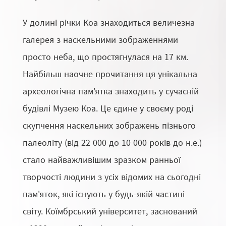
У долині річки Коа знаходиться величезна
галерея з наскельними зображеннями
просто неба, що простягнулася на 17 км.
Найбільш наочне прочитання ця унікальна
археологічна пам'ятка знаходить у сучасній
будівлі Музею Коа. Це єдине у своєму роді
скупчення наскельних зображень пізнього
палеоліту (від 22 000 до 10 000 років до н.е.)
стало найважливішим зразком ранньої
творчості людини з усіх відомих на сьогодні
пам'яток, які існують у будь-якій частині
світу. Коїмбрський університет, заснований