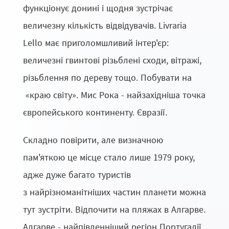
функціонує донині і щодня зустрічає
величезну кількість відвідувачів. Livraria
Lello має приголомшливий інтер'єр:
величезні гвинтові різьблені сходи, вітражі,
різьблення по дереву тощо. Побувати на
«краю світу». Мис Рока - найзахідніша точка
європейського континенту. Євразії.
Складно повірити, але визначною
пам'яткою це місце стало лише 1979 року,
адже дуже багато туристів
з найрізноманітніших частин планети можна
тут зустріти. Відпочити на пляжах в Алгарве.
Алгарве - найпівденніший регіон Португалії.