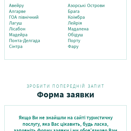
Авейру
Азорські Острови
Алгарве
Брага
ГОА північний
Коїмбра
Лагуш
Лейрія
Лісабон
Мадалена
Мадейра
Обідуш
Понта-Делгада
Порту
Сінтра
Фару
ЗРОБИТИ ПОПЕРЕДНІЙ ЗАПИТ
Форма заявки
Якщо Ви не знайшли на сайті туристичну
послугу, яка Вас цікавить, будь ласка,
заповніть форму заявки і ми обов'язково Вам