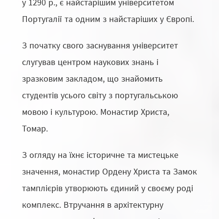
у 1290 р., є найстарішим університетом
Португалії та одним з найстаріших у Європі.
З початку свого заснування університет
слугував центром наукових знань і
зразковим закладом, що знайомить
студентів усього світу з португальською
мовою і культурою. Монастир Христа,
Томар.
З огляду на їхнє історичне та мистецьке
значення, монастир Ордену Христа та Замок
тамплієрів утворюють єдиний у своєму роді
комплекс. Втручання в архітектурну