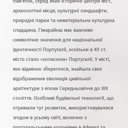
пам'яток, серед яких історичні центри міст,
археологічні місця, культурні ландшафти,
природні парки та нематеріальна культурна
спадщина. Гімарайнш має важливе
символічне значення для національної
ідентичності Португалії, оскільки в XII ст.
місто стало «колискою» Португалії. У місті,
яке відмінно збереглося, знайшла своє
відображення еволюція цивільної
архітектури з епохи Середньовіччя до XIX
століття. Особливі будівельні технології, що
отримали тут розвиток, використовувалися
згодом в усьому світі, включно з
португальськими колоніями в Африці та