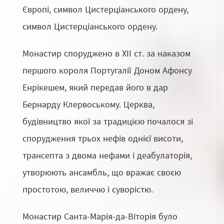
Європі, символ Цистерціанського ордену,
символ Цистерціанського ордену.
Монастир споруджено в XII ст. за наказом
першого короля Португалії Доном Афонсу
Енрікешем, який передав його в дар
Бернарду Клервоському. Церква,
будівництво якої за традицією почалося зі
спорудження трьох нефів однієї висоти,
трансепта з двома нефами і деабулаторія,
утворюють ансамбль, що вражає своєю
простотою, величчю і суворістю.
Монастир Санта-Марія-да-Віторія було