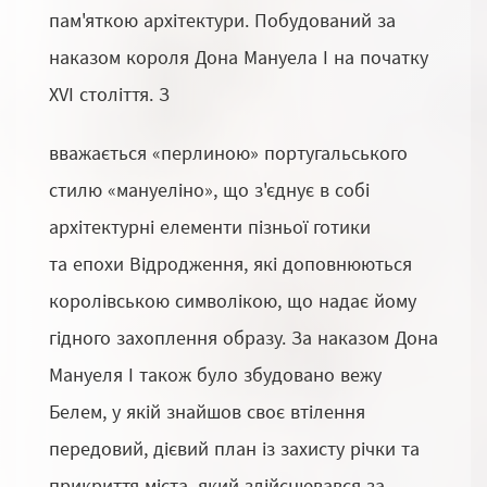
пам'яткою архітектури. Побудований за
наказом короля Дона Мануела I на початку
XVI століття. З
вважається «перлиною» португальського
стилю «мануеліно», що з'єднує в собі
архітектурні елементи пізньої готики
та епохи Відродження, які доповнюються
королівською символікою, що надає йому
гідного захоплення образу. За наказом Дона
Мануеля I також було збудовано вежу
Белем, у якій знайшов своє втілення
передовий, дієвий план із захисту річки та
прикриття міста, який здійснювався за