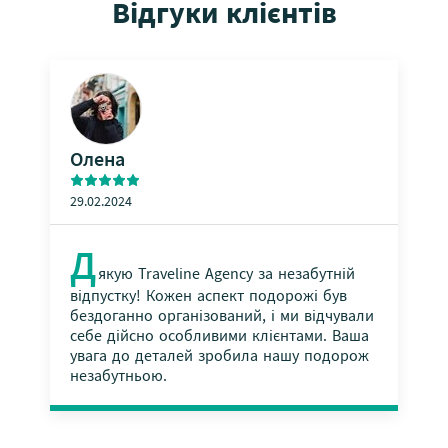
Відгуки клієнтів
Олена
29.02.2024
Д
якую Traveline Agency за незабутній
відпустку! Кожен аспект подорожі був
<
>
бездоганно організований, і ми відчували
себе дійсно особливими клієнтами. Ваша
увага до деталей зробила нашу подорож
незабутньою.