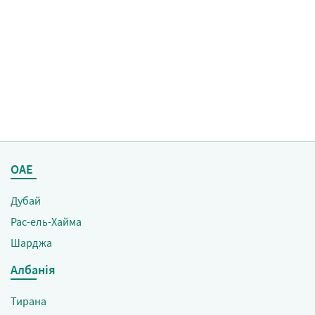
ОАЕ
Чартерні рейси
Дубай
Рас-ель-Хайма
Шарджа
Албанія
Тирана