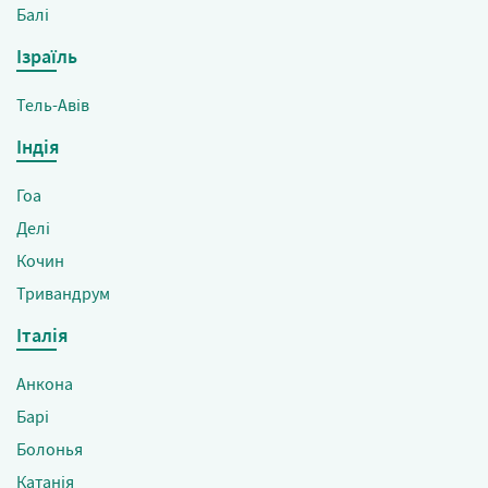
Балі
Ізраїль
Тель-Авів
Індія
Гоа
Делі
Кочин
Тривандрум
Італія
Анкона
Барі
Болонья
Катанія