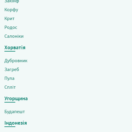
Закінф
Корфу
Крит
Родос
Салоніки
Хорватія
Дубровник
Загреб
Пула
Спліт
Угорщина
Будапешт
Індонезія