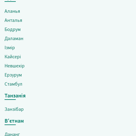
Аланья
Анталья
Бодрум
Даламан
Ізмір
Кайсері
Невшехір
Ерзурум
Стамбул
Танзанія
Занзібар
В'єтнам
Дананг