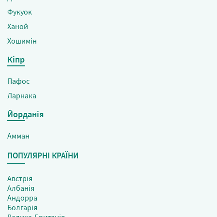
Фукуок
Ханой
Хошимін
Кіпр
Пафос
Ларнака
Йорданія
Амман
ПОПУЛЯРНІ КРАЇНИ
Австрія
Албанія
Андорра
Болгарія
Велика Британія