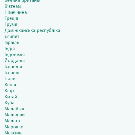
В'єтнам
Німеччина
Греція
Грузія
Домініканська республіка
Єгипет
Ізраїль
Індія
Індонезія
Йорданія
Ісландія
Іспанія
Італія
Кенія
Кіпр
Китай
Куба
Малайзія
Мальдіви
Мальта
Марокко
Мексика