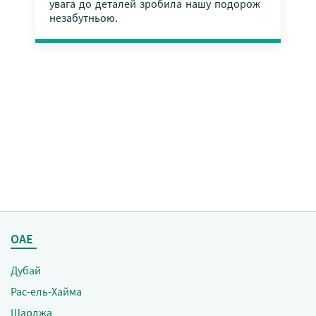
увага до деталей зробила нашу подорож
незабутньою.
ОАЕ
Чартерні рейси
Дубай
Рас-ель-Хайма
Шарджа