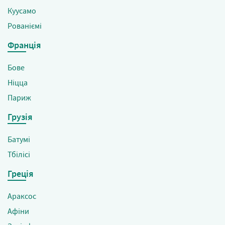
Куусамо
Рованіємі
Франція
Бове
Ніцца
Париж
Грузія
Батумі
Тбілісі
Греція
Араксос
Афіни