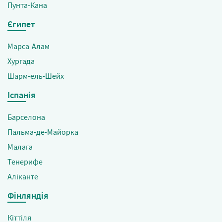
Пунта-Кана
Єгипет
Марса Алам
Хургада
Шарм-ель-Шейх
Іспанія
Барселона
Пальма-де-Майорка
Малага
Тенерифе
Аліканте
Фінляндія
Кіттіля