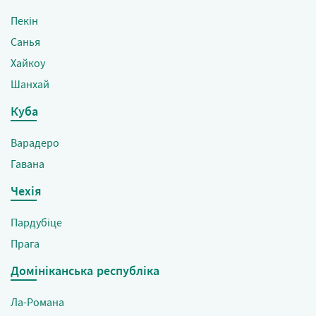
Пекін
Санья
Хайкоу
Шанхай
Куба
Варадеро
Гавана
Чехія
Пардубіце
Прага
Домініканська республіка
Ла-Романа