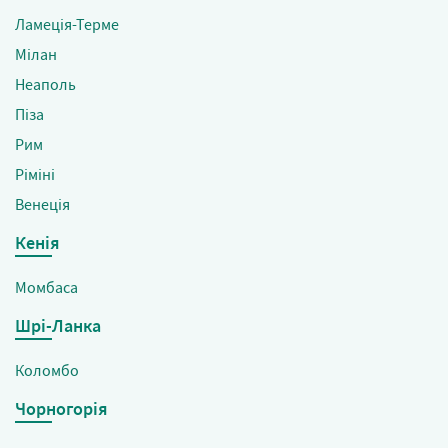
Ламеція-Терме
Мілан
Неаполь
Піза
Рим
Ріміні
Венеція
Кенія
Момбаса
Шрі-Ланка
Коломбо
Чорногорія