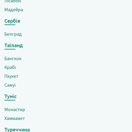
Лісабон
Мадейра
Сербія
Белград
Таїланд
Бангкок
Крабі
Пхукет
Самуї
Туніс
Монастир
Хаммамет
Туреччина