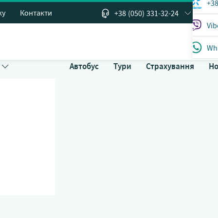
+38
ТЕЛЕФОН
ку
Контакти
+38 (050) 331-32-24
Vib
Wha
Автобус
Тури
Страхування
Н
Sky