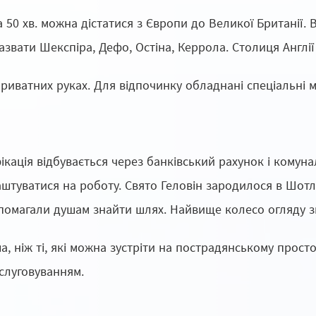
 50 хв. можна дістатися з Європи до Великої Британії.
азвати Шекспіра, Дефо, Остіна, Керрола. Столиця Англ
риватних руках. Для відпочинку обладнані спеціальні мі
ікація відбувається через банківський рахунок і комуна
туватися на роботу. Свято Геловін зародилося в Шотланд
допомагали душам знайти шлях. Найвище колесо огляду з
, ніж ті, які можна зустріти на пострадянському просто
бслуговуванням.