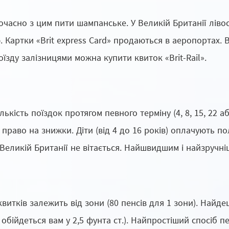
ночасно з цим пити шампанське. У Великій Британії ліво
артки «Brit express Card» продаються в аеропортах. Во
зду залізницями можна купити квиток «Brit-Rail».
кість поїздок протягом певного терміну (4, 8, 15, 22 аб
ь право на знижки. Діти (від 4 до 16 років) оплачують п
 Великій Британії не вітається. Найшвидшим і найзручні
квитків залежить від зони (80 пенсів для 1 зони). Найд
бійдеться вам у 2,5 фунта ст.). Найпростіший спосіб п