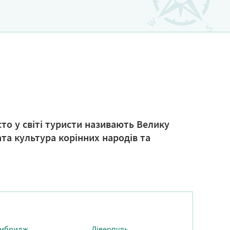
сто у світі туристи називають Велику
та культура корінних народів та
мбридж
Ліверпуль