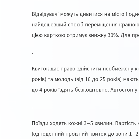
Відвідувачі можуть дивитися на місто і од
найдешевший спосіб переміщення країною. К
цією карткою отримує знижку 30%. Для прої
.
Квиток дає право здійснити необмежену кіль
років) та молодь (від 16 до 25 років) мают
до 4 років їздять безкоштовно. Автостоп у
.
Поїзди ходять кожні 3−5 хвилин. Вартість 
(одноденний проїзний квиток до зони 1−2 о