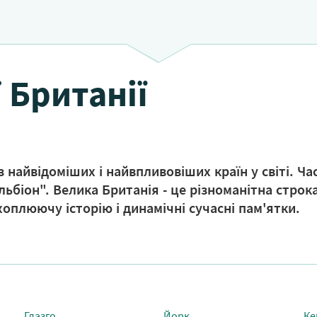
 Британії
 найвідоміших і найвпливовіших країн у світі. Ча
ьбіон". Велика Британія - це різноманітна строка
хоплюючу історію і динамічні сучасні пам'ятки.
Глазго
Йорк
Ке