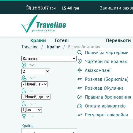
1€ 53.07
1$ 46
Залишити заяв
грн
грн
Країни
Готелі
Перельоти
Traveline
Країни
Великобритания
Пошук за чартерами
Чартери по країнах
Авіакомпанії
Розклад (Бориспіль)
Розклад (Жуляни)
Правила бронювання
Оплата авіаквитків
Регулярні авіарейси
Країна