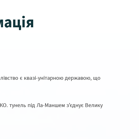
мація
олівство є квазі-унітарною державою, що
КО. тунель під Ла-Маншем з'єднує Велику